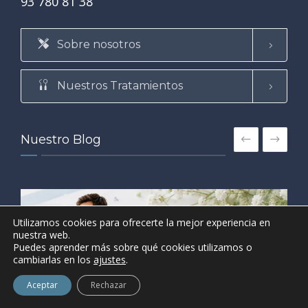
93 780 81 38
Sobre nosotros
Nuestros Tratamientos
Nuestro Blog
19
Utilizamos cookies para ofrecerte la mejor experiencia en
nuestra web.
MAY
Puedes aprender más sobre qué cookies utilizamos o
cambiarlas en los
ajustes
.
Aceptar
Rechazar