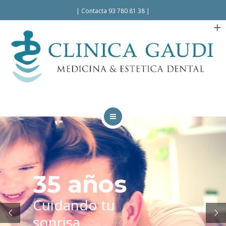
Español
Català
|
Contacta 93 780 81 38
|
INICIO
LA CLÍNICA
35 años
TRATAMIENTOS
Cuidando tu
FACILIDADES
sonrisa