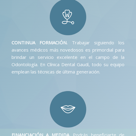
CONTINUA FORMACIÓN.
Trabajar siguiendo los
avances médicos más novedosos es primordial para
brindar un servicio excelente en el campo de la
Odontología. En Clínica Dental Gaudí, todo su equipo
emplean las técnicas de última generación.
FINANCIACIÓN A MEDIDA.
Podrás beneficiarte de