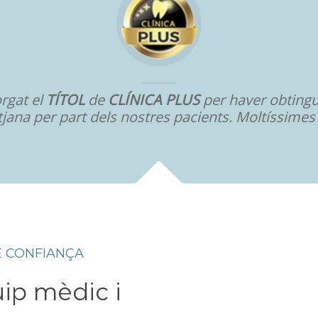
orgat el
TÍTOL
de
CLÍNICA PLUS
per haver obtingu
jana per part dels nostres pacients. Moltíssimes 
E CONFIANÇA
uip mèdic i