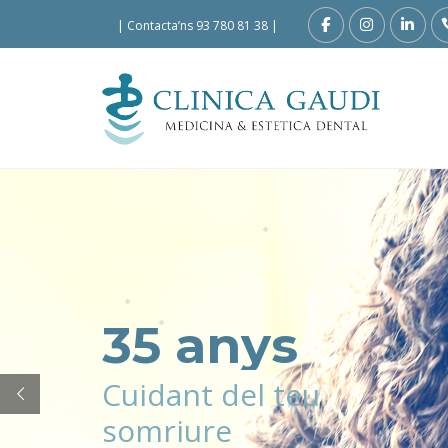
|
Contacta’ns 93 780 81 38
|
35 anys
Cuidant del teu
somriure