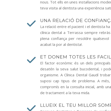
nous. Tot ells en unes instal·lacions mod
teva visita al dentista una experiència sati
UNA RELACIÓ DE CONFIANÇ
La relació entre el pacient i el dentista 
clínica dental a Terrassa sempre rebràs 
plena confiança per resoldre qualsevol 
acabat la por al dentista!.
ET DONEM TOTES LES FACIL
El factor econòmic és un dels principal
desatén la seva salut bucodental, i pod
organisme. A Clínica Dental Gaudí trobar
suposi cap tipus de problema. A més, 
compromís en la consulta inicial, amb una
de tractament a la teva mida.
LLUEIX EL TEU MILLOR SOM