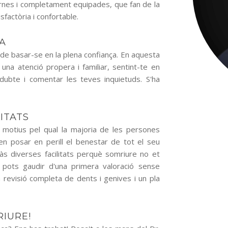
ernes i completament equipades, que fan de la
sfactòria i confortable.
A
ha de basar-se en la plena confiança. En aquesta
una atenció propera i familiar, sentint-te en
dubte i comentar les teves inquietuds. S'ha
ITATS
s motius pel qual la majoria de les persones
en posar en perill el benestar de tot el seu
às diverses facilitats perquè somriure no et
pots gaudir d'una primera valoració sense
 revisió completa de dents i genives i un pla
RIURE!