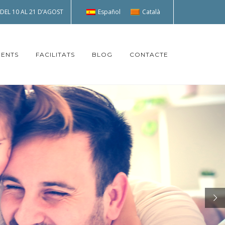
Español
Català
EL 10 AL 21 D’AGOST
ENTS
FACILITATS
BLOG
CONTACTE