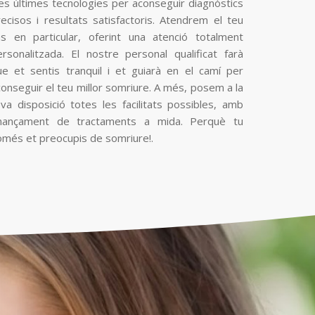
les últimes tecnologies per aconseguir diagnòstics
recisos i resultats satisfactoris. Atendrem el teu
as en particular, oferint una atenció totalment
ersonalitzada. El nostre personal qualificat farà
ue et sentis tranquil i et guiarà en el camí per
onseguir el teu millor somriure. A més, posem a la
eva disposició totes les facilitats possibles, amb
inançament de tractaments a mida. Perquè tu
omés et preocupis de somriure!.