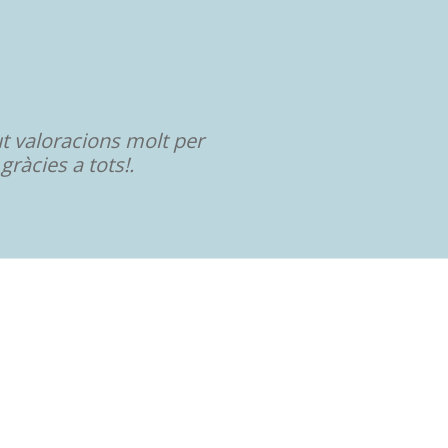
t valoracions molt per
gràcies a tots!.