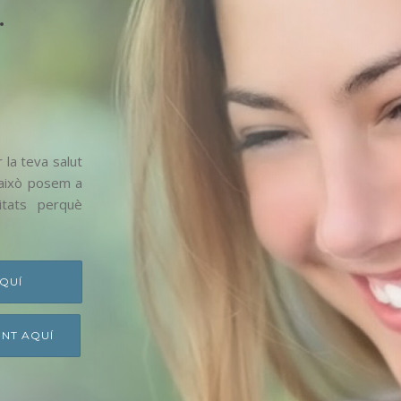
.
 la teva salut
això posem a
itats perquè
AQUÍ
ENT AQUÍ