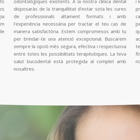
ts
odontològiques existents. A la nostra clínica dental
i 
es
disposaràs de la tranquil·litat d'estar sota les cures
p
ia
de professionals altament formats i amb
c
em
l'experiència necessària per tractar el teu cas de
p
de
manera satisfactòria. Estem compromesos amb tu
q
per brindar-te una atenció excepcional. Buscarem
ac
sempre la opció més segura, efectiva i respectuosa
t
entre totes les possibilitats terapèutiques. La teva
f
salut bucodental està protegida al complet amb
n
nosaltres.