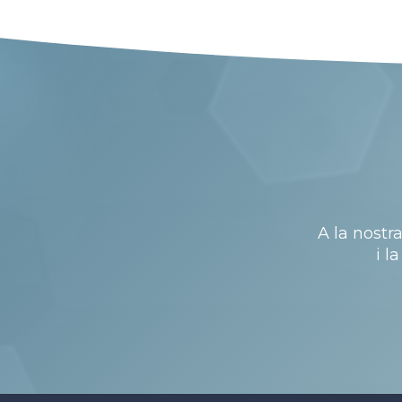
A la nostr
i l