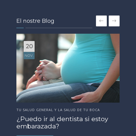
El nostre Blog
8
NOV.
TU 
TU SALUD GENERAL Y LA SALUD DE TU BOCA
R
¿Por qué el dentista quiere
pa
verme antes de indicarme una
an
limpieza o higiene bucal?