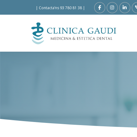
|
Contacta’ns 93 780 81 38
|