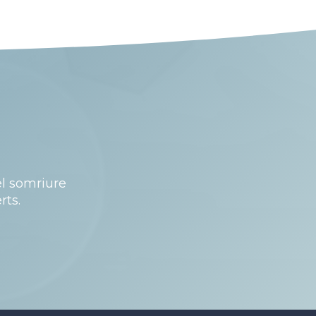
el somriure
rts.