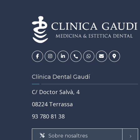
20
NOV.
Clínica Dental Gaudí
C/ Doctor Salvà, 4
08224 Terrassa
U BOCA
TU SALUD GENERAL Y LA SALUD DE TU BOCA
a un
93 780 81 38
¿Puedo ir al dentista si estoy
nto
embarazada?
Sobre nosaltres