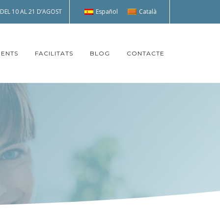
Español
Català
EL 10 AL 21 D’AGOST
ENTS
FACILITATS
BLOG
CONTACTE