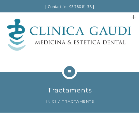
Español
Català
|
Contacta’ns 93 780 81 38
|
INICI
Tractaments
LA CLÍNICA
INICI
TRACTAMENTS
TRACTAMENTS
FACILITATS