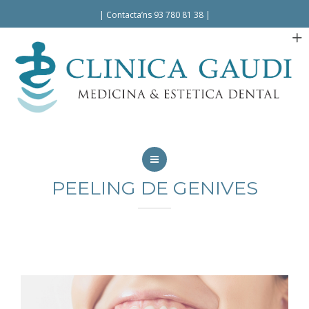
Español
Català
|
Contacta’ns 93 780 81 38
|
INICI
PEELING DE GENIVES
LA CLÍNICA
TRACTAMENTS
FACILITATS