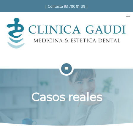
Español
Català
|
Contacta 93 780 81 38
|
INICIO
LA CLÍNICA
Casos reales
TRATAMIENTOS
FACILIDADES