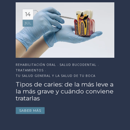
18
JUN
ESTÉTICA DENTAL
SALUD BUCODENTAL
EST
•
•
TRATAMIENTOS
SAL
•
TU SALUD GENERAL Y LA SALUD DE TU BOCA
Or
e a
Cómo preparar tu sonrisa antes
Te
ne
de la boda, evento o
fr
celebración importante
p
SABER MÁS
S