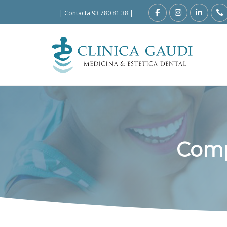
|
Contacta 93 780 81 38
|
Comp