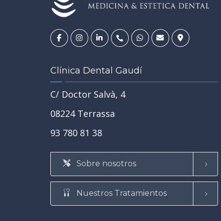
14
JUL
Clínica Dental Gaudí
C/ Doctor Salvà, 4
REHABILITACIÓN ORAL
SALUD BUCODENTAL
•
•
08224 Terrassa
TRATAMIENTOS
•
TU SALUD GENERAL Y LA SALUD DE TU BOCA
93 780 81 38
 en
Tipos de caries: de la más lev
es, dudas
la más grave y cuándo convie
 el primer
Sobre nosotros
tratarlas
SABER MÁS
Nuestros Tratamientos