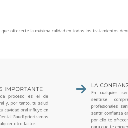
ue ofrecerte la máxima calidad en todos los tratamientos dent
LA CONFIAN
ÁS IMPORTANTE
En cualquier se
cada proceso es el de
sentirse comp
al y, por tanto, tu salud
profesionales san
u cavidad oral influye en
sentir confianza e
 Dental Gaudí priorizamos
por ello te ofrece
lquier otro factor.
para que te encue