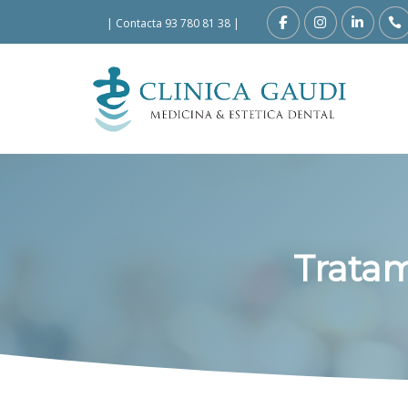
|
Contacta 93 780 81 38
|
Tratam