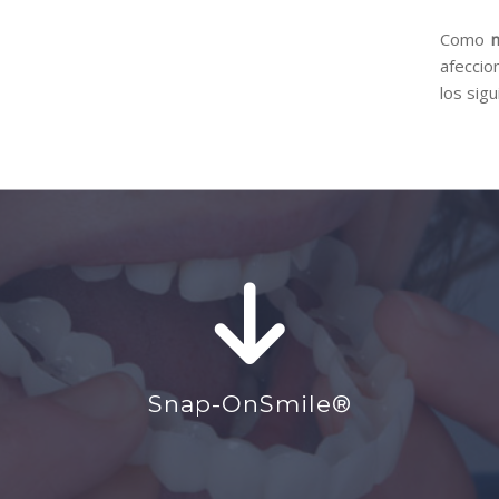
Como
afeccio
los sig
Snap-OnSmile®