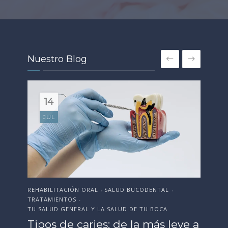
Nuestro Blog
14
18
JUN
JUL
REHABILITACIÓN ORAL
ESTÉTICA DENTAL
SALUD BUCODENTAL
SALUD BUCODENTAL
EST
•
•
•
•
TRATAMIENTOS
TRATAMIENTOS
SAL
•
•
TU SALUD GENERAL Y LA SALUD DE TU BOCA
TU SALUD GENERAL Y LA SALUD DE TU BOCA
Or
Tipos de caries: de la más leve a
Cómo preparar tu sonrisa antes
Te