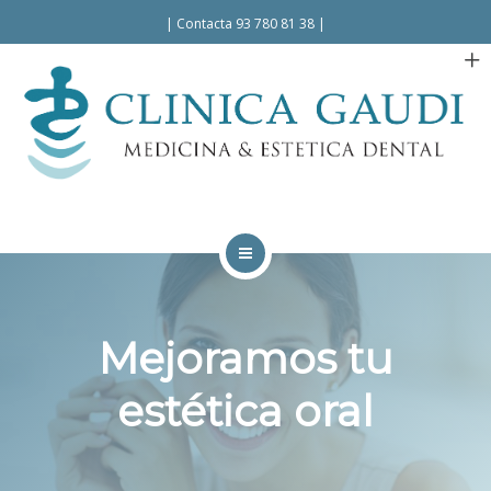
Español
Català
|
Contacta 93 780 81 38
|
INICIO
LA CLÍNICA
Mejoramos tu
TRATAMIENTOS
estética oral
FACILIDADES