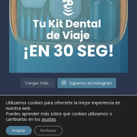
Síguenos en Instagram
Cargar más...
Utilizamos cookies para ofrecerte la mejor experiencia en
nuestra web.
Puedes aprender más sobre qué cookies utilizamos o
cambiarlas en los
ajustes
.
• ©2021 Clínica Dental Gaudí •
Aviso legal y condiciones de uso
Aceptar
Rechazar
• Página web realizada por
ProdeX-Informática
•