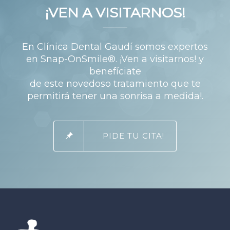
¡VEN A VISITARNOS!
En Clínica Dental Gaudí somos expertos
en Snap-OnSmile®. ¡Ven a visitarnos! y
benefíciate
de este novedoso tratamiento que te
permitirá tener una sonrisa a medida!.
PIDE TU CITA!