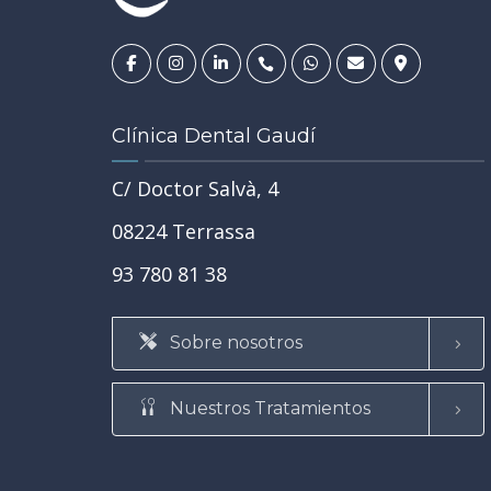
14
JUL
Clínica Dental Gaudí
C/ Doctor Salvà, 4
REHABILITACIÓN ORAL
SALUD BUCODENTAL
•
•
08224 Terrassa
TRATAMIENTOS
•
TU SALUD GENERAL Y LA SALUD DE TU BOCA
93 780 81 38
 en
Tipos de caries: de la más lev
es, dudas
la más grave y cuándo convie
 el primer
Sobre nosotros
tratarlas
SABER MÁS
Nuestros Tratamientos