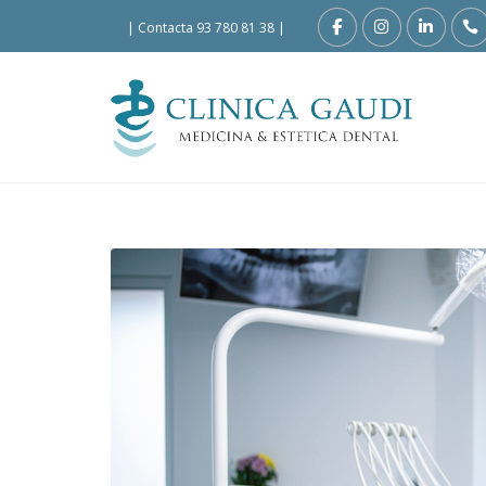
|
Contacta 93 780 81 38
|