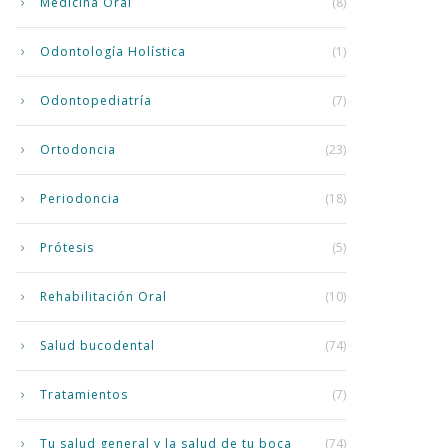
Medicina Oral
(8)
Odontología Holística
(1)
Odontopediatría
(7)
Ortodoncia
(23)
Periodoncia
(18)
Prótesis
(5)
Rehabilitación Oral
(10)
Salud bucodental
(74)
Tratamientos
(7)
Tu salud general y la salud de tu boca
(74)