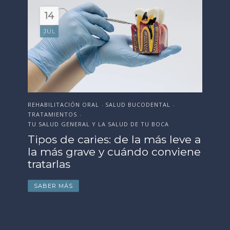
18
JUN
ESTÉTICA DENTAL
SALUD BUCODENTAL
EST
•
•
TRATAMIENTOS
SAL
•
TU SALUD GENERAL Y LA SALUD DE TU BOCA
Or
e a
Cómo preparar tu sonrisa antes
Te
ne
de la boda, evento o
fr
celebración importante
p
SABER MÁS
S