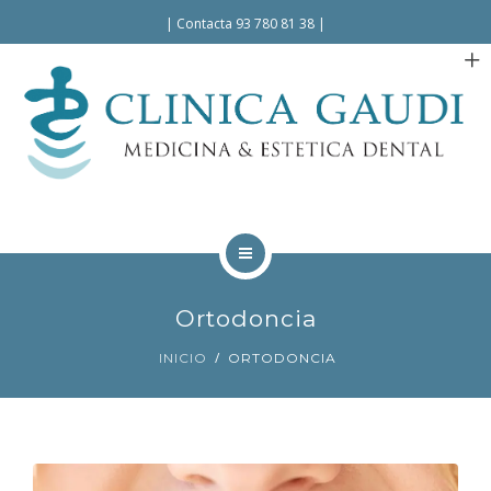
Español
|
Contacta 93 780 81 38
|
INICIO
Ortodoncia
LA CLÍNICA
INICIO
ORTODONCIA
TRATAMIENTOS
FACILIDADES