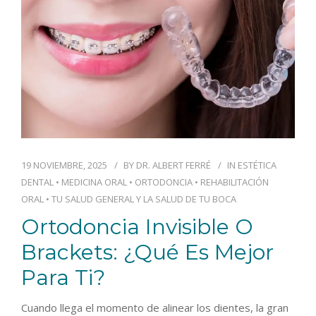
19 NOVIEMBRE, 2025
BY
DR. ALBERT FERRÉ
IN
ESTÉTICA
DENTAL
•
MEDICINA ORAL
•
ORTODONCIA
•
REHABILITACIÓN
ORAL
•
TU SALUD GENERAL Y LA SALUD DE TU BOCA
Ortodoncia Invisible O
Brackets: ¿Qué Es Mejor
Para Ti?
Cuando llega el momento de alinear los dientes, la gran