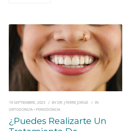
19 SEPTIEMBRE, 2023
BY
DR. J FERRE JORGE
IN
ORTODONCIA
•
PERIODONCIA
¿Puedes Realizarte Un