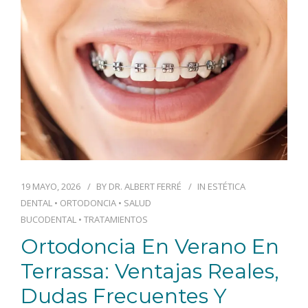
BLOG
CONTACTO
19 MAYO, 2026
BY
DR. ALBERT FERRÉ
IN
ESTÉTICA
DENTAL
•
ORTODONCIA
•
SALUD
BUCODENTAL
•
TRATAMIENTOS
Ortodoncia En Verano En
Terrassa: Ventajas Reales,
Dudas Frecuentes Y