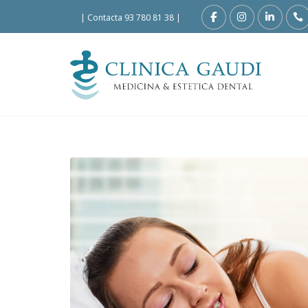
|
Contacta 93 780 81 38
|