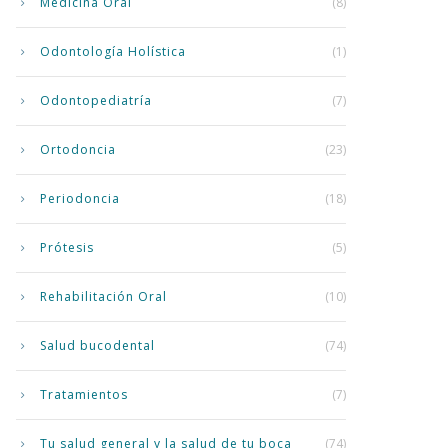
Medicina Oral
(8)
Odontología Holística
(1)
Odontopediatría
(7)
Ortodoncia
(23)
Periodoncia
(18)
Prótesis
(5)
Rehabilitación Oral
(10)
Salud bucodental
(74)
Tratamientos
(7)
Tu salud general y la salud de tu boca
(74)