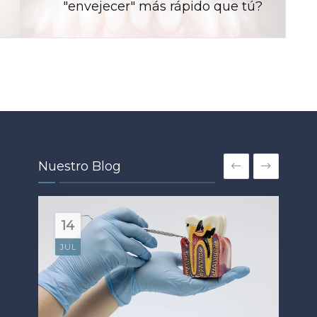
"envejecer" más rápido que tú?
Nuestro Blog
14
18
JUN
JUL