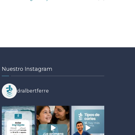
Nuestro Instagram
dralbertferre
19
14
MAY
JUL