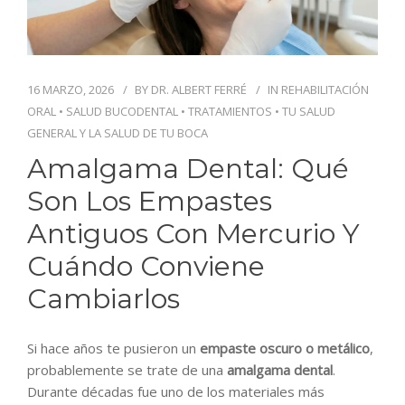
BLOG
CONTACTO
16 MARZO, 2026
BY
DR. ALBERT FERRÉ
IN
REHABILITACIÓN
ORAL
•
SALUD BUCODENTAL
•
TRATAMIENTOS
•
TU SALUD
GENERAL Y LA SALUD DE TU BOCA
Amalgama Dental: Qué
Son Los Empastes
Antiguos Con Mercurio Y
Cuándo Conviene
Cambiarlos
Si hace años te pusieron un
empaste oscuro o metálico
,
probablemente se trate de una
amalgama dental
.
Durante décadas fue uno de los materiales más