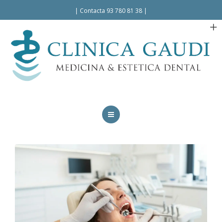
Español
|
Contacta 93 780 81 38
|
INICIO
LA CLÍNICA
TRATAMIENTOS
FACILIDADES