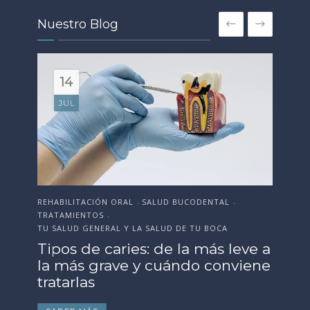
Nuestro Blog
14
18
JUN
JUL
REHABILITACIÓN ORAL
ESTÉTICA DENTAL
SALUD BUCODENTAL
SALUD BUCODENTAL
EST
•
•
•
•
TRATAMIENTOS
TRATAMIENTOS
SAL
•
•
TU SALUD GENERAL Y LA SALUD DE TU BOCA
TU SALUD GENERAL Y LA SALUD DE TU BOCA
Or
Tipos de caries: de la más leve a
Cómo preparar tu sonrisa antes
Te
la más grave y cuándo conviene
de la boda, evento o
fr
tratarlas
celebración importante
p