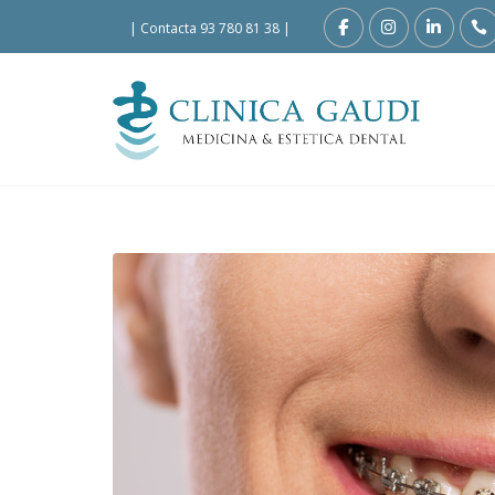
|
Contacta 93 780 81 38
|