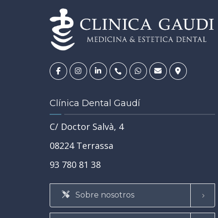
Clínica Dental Gaudí
C/ Doctor Salvà, 4
08224 Terrassa
93 780 81 38
 en
es, dudas
 el primer
Sobre nosotros