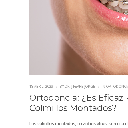
18 ABRIL, 2023
BY
DR. J FERRE JORGE
IN
ORTODONCI
Ortodoncia: ¿es Eficaz
Colmillos Montados?
Los
colmillos montados
, o
caninos altos
, son una 