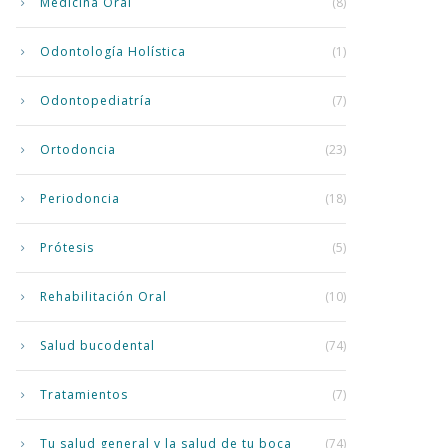
Medicina Oral
(8)
Odontología Holística
(1)
Odontopediatría
(7)
Ortodoncia
(23)
Periodoncia
(18)
Prótesis
(5)
Rehabilitación Oral
(10)
Salud bucodental
(74)
Tratamientos
(7)
Tu salud general y la salud de tu boca
(74)