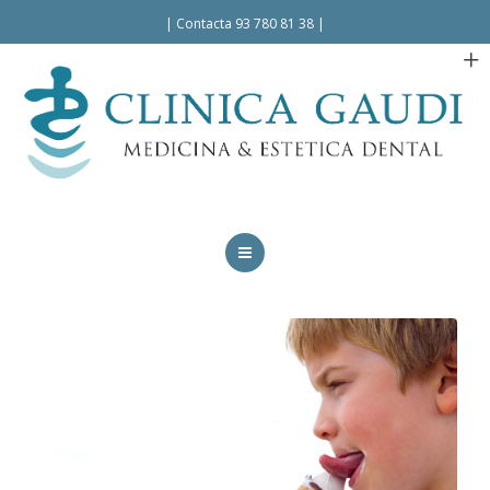
Español
|
Contacta 93 780 81 38
|
INICIO
LA CLÍNICA
TRATAMIENTOS
FACILIDADES