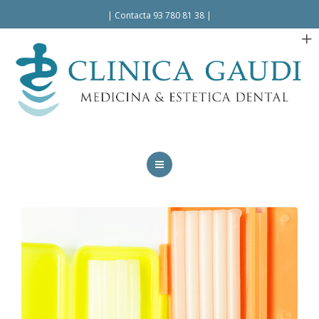
Español
|
Contacta 93 780 81 38
|
INICIO
LA CLÍNICA
TRATAMIENTOS
FACILIDADES