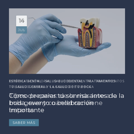
18
JUN
ESTÉTICA DENTAL
SALUD BUCODENTAL
TRATAMIENTOS
•
•
•
TU SALUD GENERAL Y LA SALUD DE TU BOCA
Cómo preparar tu sonrisa antes de la
boda, evento o celebración
importante
SABER MÁS