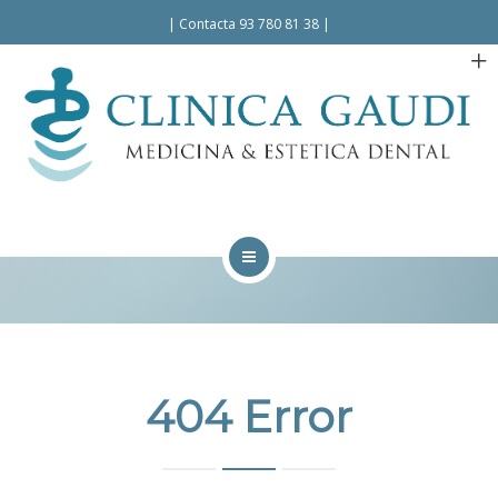
Español
Català
|
Contacta 93 780 81 38
|
INICIO
LA CLÍNICA
TRATAMIENTOS
404 Error
FACILIDADES