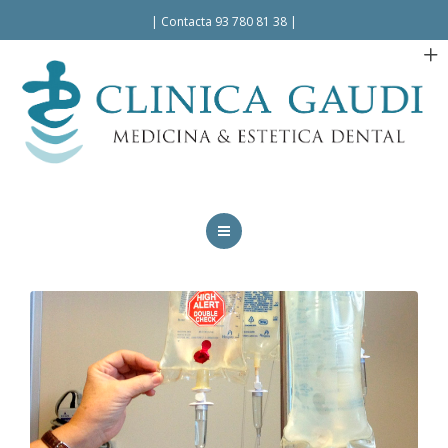
Español
|
Contacta 93 780 81 38
|
INICIO
LA CLÍNICA
TRATAMIENTOS
FACILIDADES