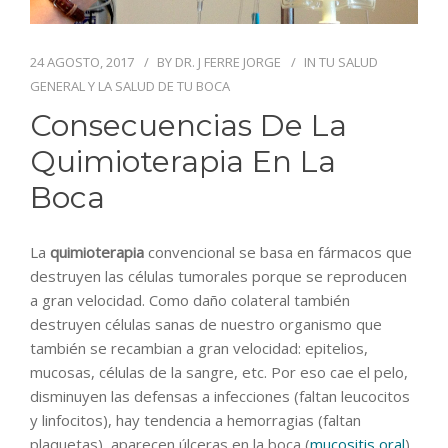
BLOG
CONTACTO
24 AGOSTO, 2017
BY
DR. J FERRE JORGE
IN
TU SALUD
GENERAL Y LA SALUD DE TU BOCA
Consecuencias De La
Quimioterapia En La
Boca
La
quimioterapia
convencional se basa en fármacos que
destruyen las células tumorales porque se reproducen
a gran velocidad. Como daño colateral también
destruyen células sanas de nuestro organismo que
también se recambian a gran velocidad: epitelios,
mucosas, células de la sangre, etc. Por eso cae el pelo,
disminuyen las defensas a infecciones (faltan leucocitos
y linfocitos), hay tendencia a hemorragias (faltan
plaquetas), aparecen úlceras en la boca (
mucositis oral
)