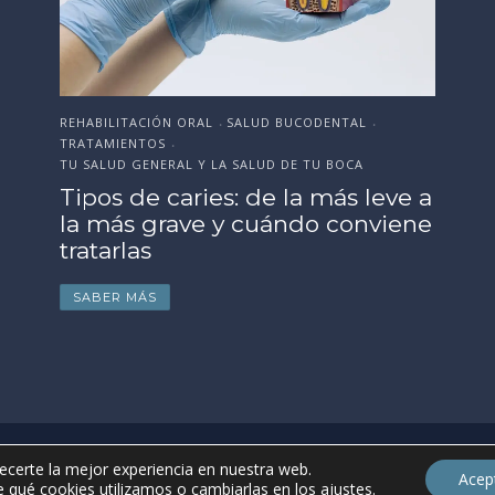
de la boda, evento o
fr
celebración importante
p
SABER MÁS
S
REHABILITACIÓN ORAL
SALUD BUCODENTAL
•
•
TRATAMIENTOS
•
TU SALUD GENERAL Y LA SALUD DE TU BOCA
Tipos de caries: de la más leve a
la más grave y cuándo conviene
tratarlas
SABER MÁS
uso
ecerte la mejor experiencia en nuestra web.
Acep
 qué cookies utilizamos o cambiarlas en los
ajustes
.