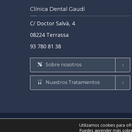
 el primer
Clínica Dental Gaudí
C/ Doctor Salvà, 4
08224 Terrassa
93 780 81 38
Sobre nosotros
Nuestros Tratamientos
• ©2021 Clínica Dental Gaudí •
Aviso legal y condiciones de 
Utilizamos cookies para ofr
• Página web realizada por
ProdeX-Informática
•
Puedes aprender más sobre