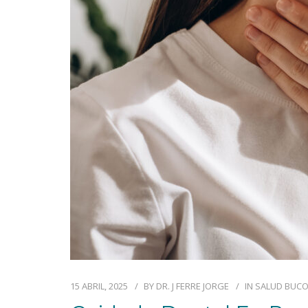
15 ABRIL, 2025
BY
DR. J FERRE JORGE
IN
SALUD BUC