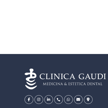
 en
es, dudas