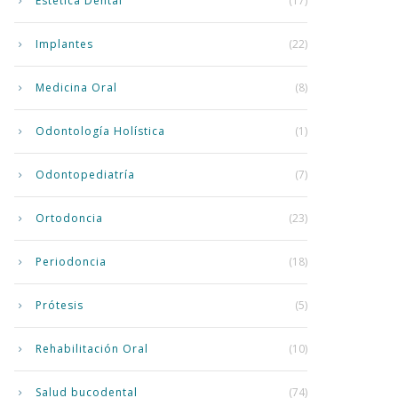
Estética Dental
(17)
Implantes
(22)
Medicina Oral
(8)
Odontología Holística
(1)
Odontopediatría
(7)
Ortodoncia
(23)
Periodoncia
(18)
Prótesis
(5)
Rehabilitación Oral
(10)
Salud bucodental
(74)