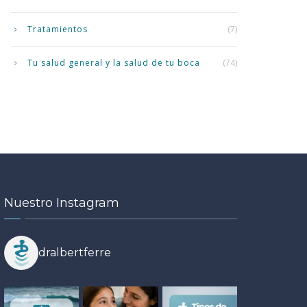
Tratamientos
(7)
Tu salud general y la salud de tu boca
(74)
Nuestro Instagram
dralbertferre
ÉTICA DENTAL
ORTODONCIA
•
•
19
14
UD BUCODENTAL
TRATAMIENTOS
•
todoncia en verano en
MAY
JUL
rrassa: ventajas reales, dudas