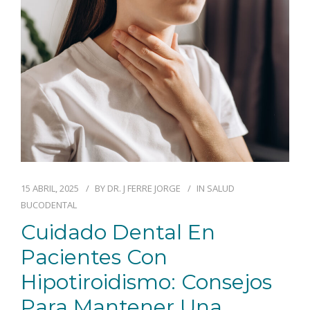
BLOG
CONTACTO
15 ABRIL, 2025
BY
DR. J FERRE JORGE
IN
SALUD
BUCODENTAL
Cuidado Dental En
Pacientes Con
Hipotiroidismo: Consejos
Para Mantener Una