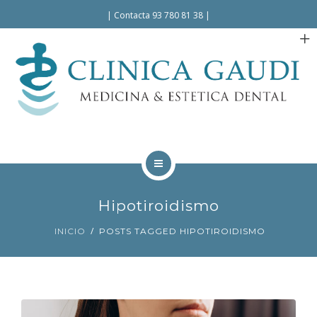
Español
|
Contacta 93 780 81 38
|
INICIO
Hipotiroidismo
LA CLÍNICA
INICIO
POSTS TAGGED HIPOTIROIDISMO
TRATAMIENTOS
FACILIDADES