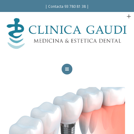
Español
|
Contacta 93 780 81 38
|
INICIO
LA CLÍNICA
TRATAMIENTOS
FACILIDADES