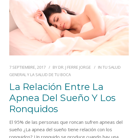
BLOG
CONTACTO
7 SEPTIEMBRE, 2017
BY
DR. J FERRE JORGE
IN
TU SALUD
GENERAL Y LA SALUD DE TU BOCA
La Relación Entre La
Apnea Del Sueño Y Los
Ronquidos
El 95% de las personas que roncan sufren apneas del
sueño ¿La apnea del sueño tiene relación con los
ronquidos? Un ronquido se produce cuando hay una