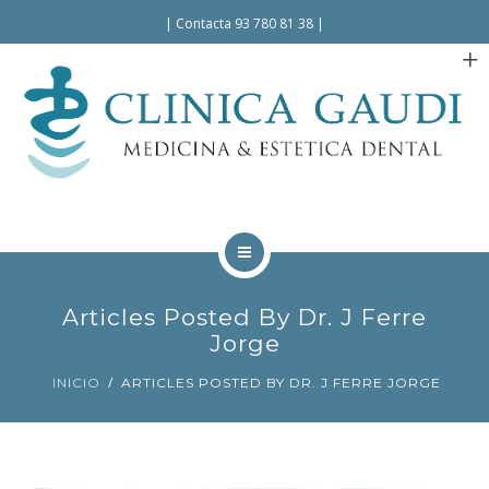
Español
Català
|
Contacta 93 780 81 38
|
INICIO
Articles Posted By Dr. J Ferre
LA CLÍNICA
Jorge
INICIO
ARTICLES POSTED BY DR. J FERRE JORGE
TRATAMIENTOS
FACILIDADES