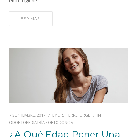
entre higiene
LEER MÁS...
7 SEPTIEMBRE, 2017
BY
DR. J FERRE JORGE
IN
ODONTOPEDIATRÍA
•
ORTODONCIA
¿A Qué Edad Poner Una