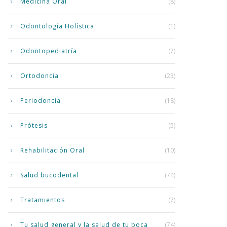
Medicina Oral
(8)
Odontología Holística
(1)
Odontopediatría
(7)
Ortodoncia
(23)
Periodoncia
(18)
Prótesis
(5)
Rehabilitación Oral
(10)
Salud bucodental
(74)
Tratamientos
(7)
Tu salud general y la salud de tu boca
(74)