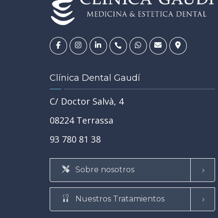
14
JUL
Clínica Dental Gaudí
C/ Doctor Salvà, 4
REHABILITACIÓN ORAL
SALUD BUCODENTAL
•
•
08224 Terrassa
TRATAMIENTOS
•
TU SALUD GENERAL Y LA SALUD DE TU BOCA
93 780 81 38
 en
Tipos de caries: de la más lev
es, dudas
la más grave y cuándo convie
 el primer
Sobre nosotros
tratarlas
SABER MÁS
Nuestros Tratamientos