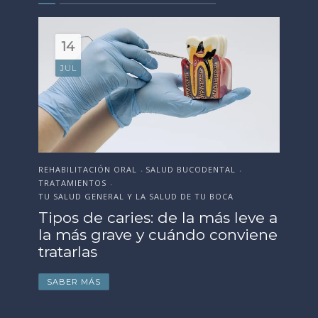
18
JUN
ESTÉTICA DENTAL
SALUD BUCODENTAL
EST
•
•
TRATAMIENTOS
SAL
•
TU SALUD GENERAL Y LA SALUD DE TU BOCA
Or
e a
Cómo preparar tu sonrisa antes
Te
ne
de la boda, evento o
fr
celebración importante
p
SABER MÁS
S