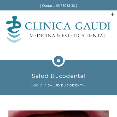
Español
Català
|
Contacta 93 780 81 38
|
INICIO
Salud Bucodental
LA CLÍNICA
INICIO
SALUD BUCODENTAL
TRATAMIENTOS
FACILIDADES