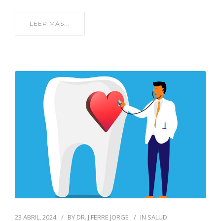
LEER MÁS...
23 ABRIL, 2024
BY
DR. J FERRE JORGE
IN
SALUD