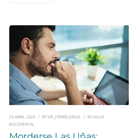
23 ABRIL, 2024
BY
DR. J FERRE JORGE
IN
SALUD
BUCODENTAL
Morderse Las Uñas: