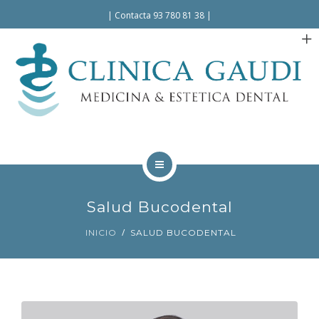
Español
Català
|
Contacta 93 780 81 38
|
INICIO
Salud Bucodental
LA CLÍNICA
INICIO
SALUD BUCODENTAL
TRATAMIENTOS
FACILIDADES