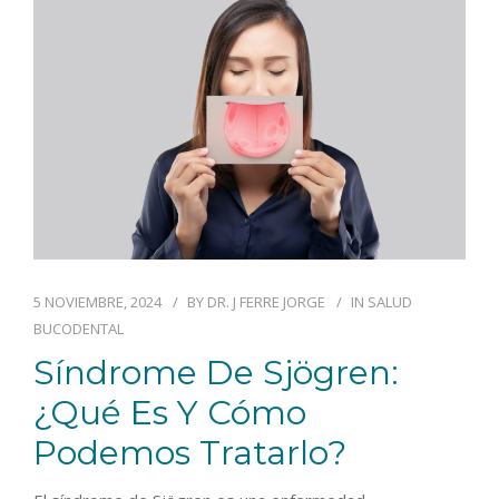
BLOG
CONTACTO
5 NOVIEMBRE, 2024
BY
DR. J FERRE JORGE
IN
SALUD
BUCODENTAL
Síndrome De Sjögren:
¿qué Es Y Cómo
Podemos Tratarlo?