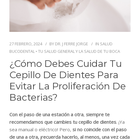
BLOG
CONTACTO
27 FEBRERO, 2024
BY
DR. J FERRE JORGE
IN
SALUD
BUCODENTAL
•
TU SALUD GENERAL Y LA SALUD DE TU BOCA
¿Cómo Debes Cuidar Tu
Cepillo De Dientes Para
Evitar La Proliferación De
Bacterias?
Con el paso de una estación a otra
,
siempre te
recomendamos que cambies tu cepillo de dientes
. ¡Ya
sea manual o eléctrico! Pero,
si no coincide con el paso
de una a otra, ¡recuerda hacerlo, al menos, una vez cada