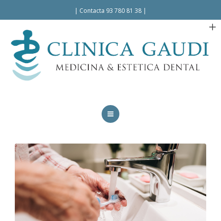
Español
|
Contacta 93 780 81 38
|
INICIO
LA CLÍNICA
TRATAMIENTOS
FACILIDADES