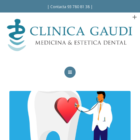
Español
|
Contacta 93 780 81 38
|
INICIO
LA CLÍNICA
TRATAMIENTOS
FACILIDADES