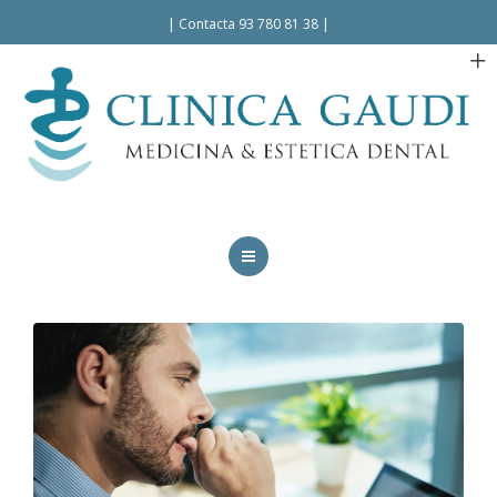
Español
|
Contacta 93 780 81 38
|
INICIO
LA CLÍNICA
TRATAMIENTOS
FACILIDADES