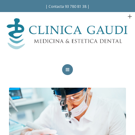
Español
|
Contacta 93 780 81 38
|
INICIO
LA CLÍNICA
TRATAMIENTOS
FACILIDADES