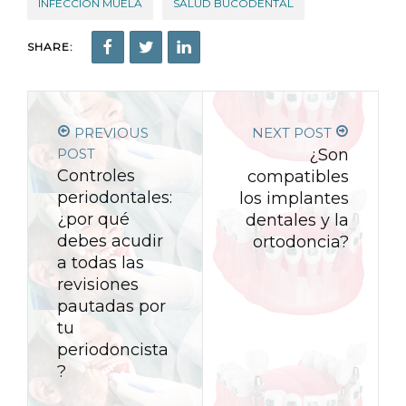
INFECCIÓN MUELA
SALUD BUCODENTAL
SHARE:
PREVIOUS
NEXT POST
POST
¿Son
Controles
compatibles
periodontales:
los implantes
¿por qué
dentales y la
debes acudir
ortodoncia?
a todas las
revisiones
pautadas por
tu
periodoncista
?