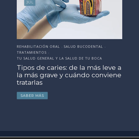
JUN
ESTÉTICA DENTAL
SALUD BUCODENTAL
EST
•
•
TRATAMIENTOS
SAL
•
TU SALUD GENERAL Y LA SALUD DE TU BOCA
Or
e a
Cómo preparar tu sonrisa antes
Te
ne
de la boda, evento o
fr
celebración importante
p
SABER MÁS
S