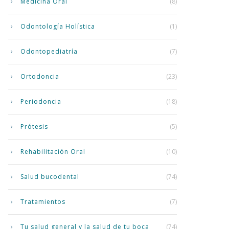
Medicina Oral
(8)
Odontología Holística
(1)
Odontopediatría
(7)
Ortodoncia
(23)
Periodoncia
(18)
Prótesis
(5)
Rehabilitación Oral
(10)
Salud bucodental
(74)
Tratamientos
(7)
Tu salud general y la salud de tu boca
(74)