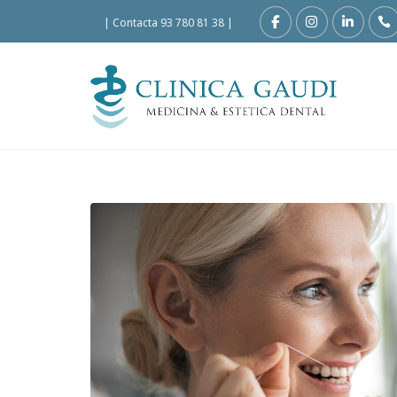
|
Contacta 93 780 81 38
|