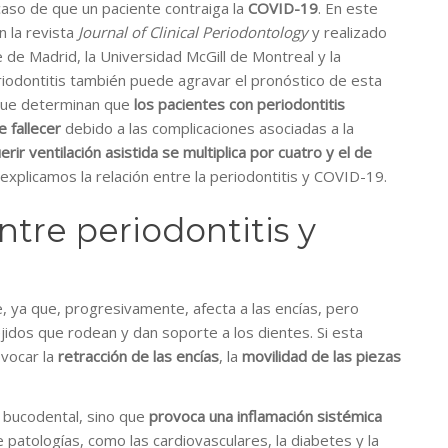
caso de que un paciente contraiga la
COVID-19
. En este
n la revista
Journal of Clinical Periodontology
y realizado
de Madrid, la Universidad McGill de Montreal y la
riodontitis también puede agravar el pronóstico de esta
 que determinan que
los pacientes con periodontitis
 fallecer
debido a las complicaciones asociadas a la
erir ventilación asistida se multiplica por cuatro y el de
e explicamos la relación entre la periodontitis y COVID-19.
entre periodontitis y
, ya que, progresivamente, afecta a las encías, pero
ejidos que rodean y dan soporte a los dientes. Si esta
vocar la
retracción de las encías
, la
movilidad de las piezas
l bucodental, sino que
provoca una inflamación sistémica
de patologías, como las cardiovasculares, la diabetes y la