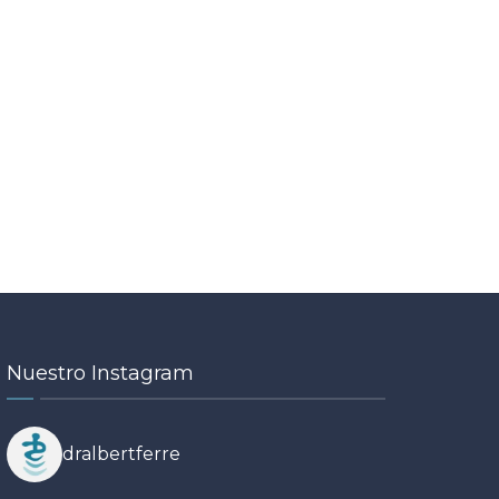
Nuestro Instagram
dralbertferre
19
14