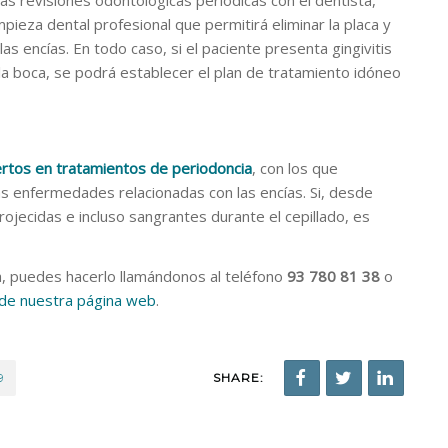
as revisiones odontológicas periódicas con el dentista,
pieza dental profesional que permitirá eliminar la placa y
as encías. En todo caso, si el paciente presenta gingivitis
 la boca, se podrá establecer el plan de tratamiento idóneo
rtos en tratamientos de periodoncia
, con los que
as enfermedades relacionadas con las encías. Si, desde
rojecidas e incluso sangrantes durante el cepillado, es
ta, puedes hacerlo llamándonos al teléfono
93 780 81 38
o
o de nuestra página web
.
9
SHARE: