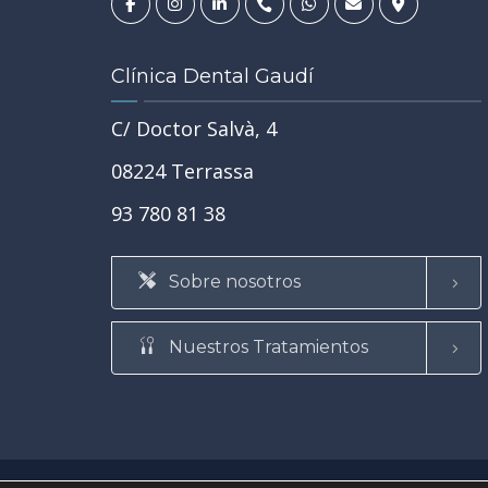
JUL
Clínica Dental Gaudí
C/ Doctor Salvà, 4
REHABILITACIÓN ORAL
SALUD BUCODENTAL
•
•
08224 Terrassa
TRATAMIENTOS
•
TU SALUD GENERAL Y LA SALUD DE TU BOCA
93 780 81 38
 en
Tipos de caries: de la más lev
es, dudas
la más grave y cuándo convie
 el primer
Sobre nosotros
tratarlas
SABER MÁS
Nuestros Tratamientos