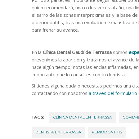
Por otra parte, es importante seguir acudiendo a l
quien recomendará, una o dos veces al año, una lim
el sarro de las zonas interproximales y la base de l
o periodontitis, tras una evaluación exhaustiva de
para frenar su avance.
En la
Clínica Dental Gaudí de Terrassa
somos
expe
prevenimos la aparición y tratamos el avance de l
hace algún tiempo, notas las encías inflamadas, en
importante que lo consultes con tu dentista.
Si tienes alguna duda o necesitas pedirnos una ci
contactando con nosotros
a través del formulari
TAGS:
CLÍNICA DENTAL EN TERRASSA
COVID-1
DENTISTA EN TERRASSA
PERIODONTITIS