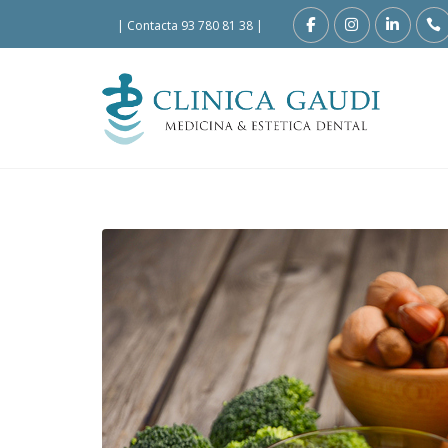
|
Contacta 93 780 81 38
|