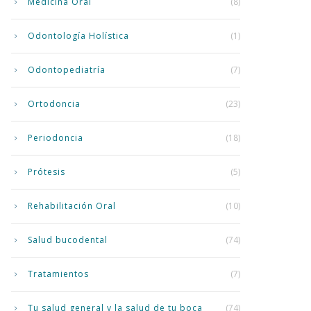
Medicina Oral
(8)
Odontología Holística
(1)
Odontopediatría
(7)
Ortodoncia
(23)
Periodoncia
(18)
Prótesis
(5)
Rehabilitación Oral
(10)
Salud bucodental
(74)
Tratamientos
(7)
Tu salud general y la salud de tu boca
(74)