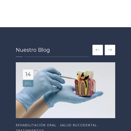
Nuestro Blog
14
18
JUN
JUL
REHABILITACIÓN ORAL
ESTÉTICA DENTAL
SALUD BUCODENTAL
SALUD BUCODENTAL
EST
•
•
•
•
TRATAMIENTOS
TRATAMIENTOS
SAL
•
•