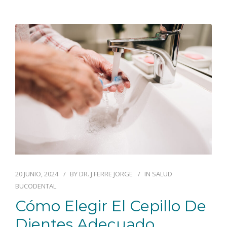
BLOG
CONTACTO
20 JUNIO, 2024
BY
DR. J FERRE JORGE
IN
SALUD
BUCODENTAL
Cómo Elegir El Cepillo De
Dientes Adecuado