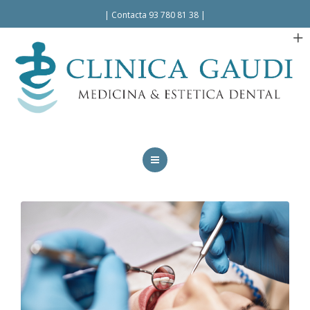
Español
|
Contacta 93 780 81 38
|
INICIO
LA CLÍNICA
TRATAMIENTOS
FACILIDADES