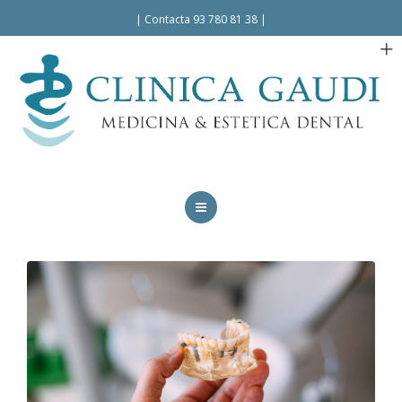
Español
|
Contacta 93 780 81 38
|
INICIO
LA CLÍNICA
TRATAMIENTOS
FACILIDADES