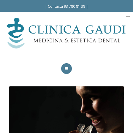
Español
|
Contacta 93 780 81 38
|
INICIO
LA CLÍNICA
TRATAMIENTOS
FACILIDADES