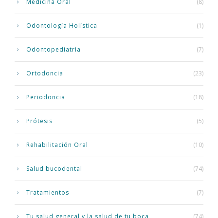
Medicina Oral
(8)
Odontología Holística
(1)
Odontopediatría
(7)
Ortodoncia
(23)
Periodoncia
(18)
Prótesis
(5)
Rehabilitación Oral
(10)
Salud bucodental
(74)
Tratamientos
(7)
Tu salud general y la salud de tu boca
(74)