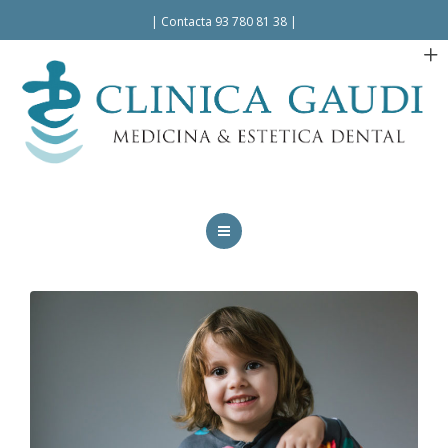
Español
|
Contacta 93 780 81 38
|
INICIO
LA CLÍNICA
TRATAMIENTOS
FACILIDADES