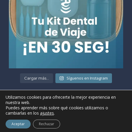
Síguenos en Instagram
Cargar más...
Utilizamos cookies para ofrecerte la mejor experiencia en
nuestra web.
Puedes aprender más sobre qué cookies utilizamos o
cambiarlas en los
ajustes
.
• ©2021 Clínica Dental Gaudí •
Aviso legal y condiciones de uso
Aceptar
Rechazar
• Página web realizada por
ProdeX-Informática
•