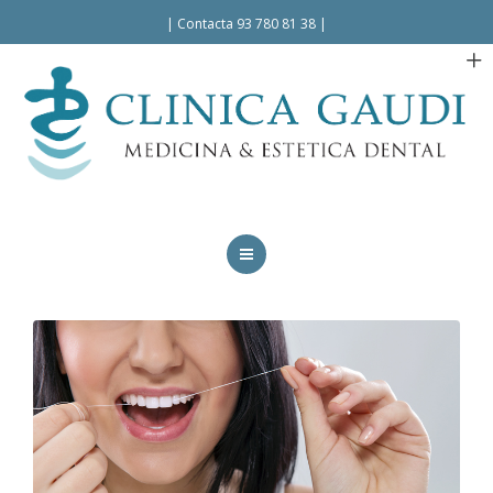
Español
|
Contacta 93 780 81 38
|
INICIO
LA CLÍNICA
TRATAMIENTOS
FACILIDADES