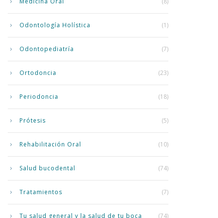
Medicina Oral
(8)
Odontología Holística
(1)
Odontopediatría
(7)
Ortodoncia
(23)
Periodoncia
(18)
Prótesis
(5)
Rehabilitación Oral
(10)
Salud bucodental
(74)
Tratamientos
(7)
Tu salud general y la salud de tu boca
(74)