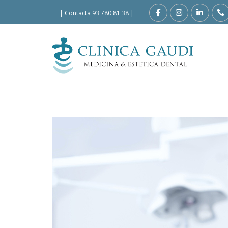
|
Contacta 93 780 81 38
|