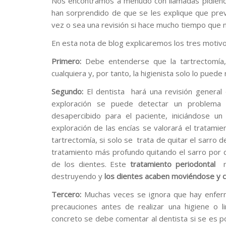
Nos encontramos a menudo con llamadas pidiendo 
han sorprendido de que se les explique que prev
vez o sea una revisión si hace mucho tiempo que n
En esta nota de blog explicaremos los tres motiv
Primero:
Debe entenderse que la tartrectomía,
cualquiera y, por tanto, la higienista solo lo puede 
Segundo:
El dentista hará una revisión general
exploración se puede detectar un problem
desapercibido para el paciente, iniciándose un
exploración de las encías se valorará el tratami
tartrectomía, si solo se trata de quitar el sarro 
tratamiento más profundo quitando el sarro por d
de los dientes. Este
tratamiento periodontal
destruyendo y
los dientes acaben moviéndose y 
Tercero:
Muchas veces se ignora que hay enfer
precauciones antes de realizar una higiene o li
concreto se debe comentar al dentista si se es 