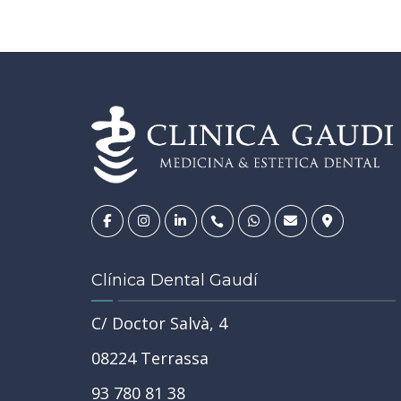
14
JUL
Clínica Dental Gaudí
C/ Doctor Salvà, 4
REHABILITACIÓN ORAL
SALUD BUCODENTAL
•
•
08224 Terrassa
TRATAMIENTOS
•
TU SALUD GENERAL Y LA SALUD DE TU BOCA
93 780 81 38
 en