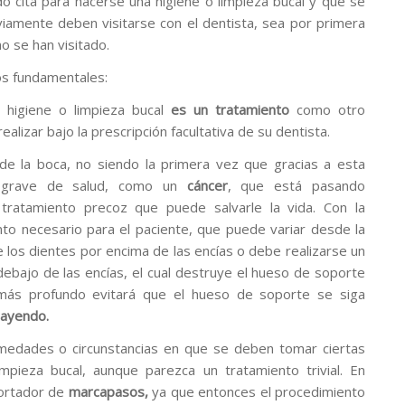
cita para hacerse una higiene o limpieza bucal y que se
iamente deben visitarse con el dentista, sea por primera
o se han visitado.
os fundamentales:
 higiene o limpieza bucal
es un
tratamiento
como otro
realizar bajo la prescripción facultativa de su dentista.
 de la boca, no siendo la primera vez que gracias a esta
a grave de salud, como un
cáncer
, que está pasando
 tratamiento precoz que puede salvarle la vida. Con la
ento necesario para el paciente, que puede variar desde la
de los dientes por encima de las encías o debe realizarse un
ebajo de las encías, el cual destruye el hueso de soporte
más profundo evitará que el hueso de soporte se siga
cayendo.
medades o circunstancias en que se deben tomar ciertas
mpieza bucal, aunque parezca un tratamiento trivial. En
portador de
marcapasos,
ya que entonces el procedimiento