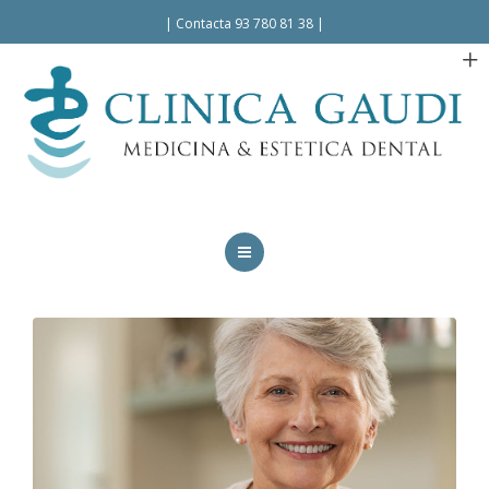
Español
|
Contacta 93 780 81 38
|
INICIO
LA CLÍNICA
TRATAMIENTOS
FACILIDADES