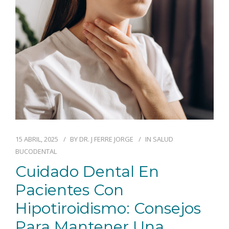
BLOG
CONTACTO
15 ABRIL, 2025
BY
DR. J FERRE JORGE
IN
SALUD
BUCODENTAL
Cuidado Dental En
Pacientes Con
Hipotiroidismo: Consejos
Para Mantener Una