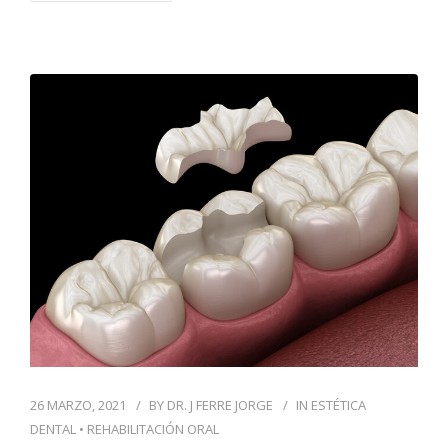
26 MARZO, 2021
BY
DR. J FERRE JORGE
IN
ESTÉTICA
DENTAL
•
REHABILITACIÓN ORAL