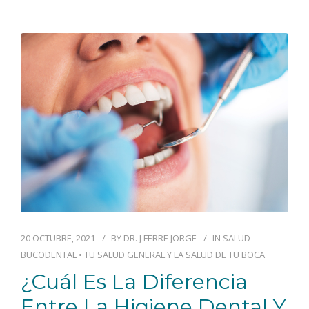
20 OCTUBRE, 2021
BY
DR. J FERRE JORGE
IN
SALUD
BUCODENTAL
•
TU SALUD GENERAL Y LA SALUD DE TU BOCA
¿Cuál Es La Diferencia
Entre La Higiene Dental Y