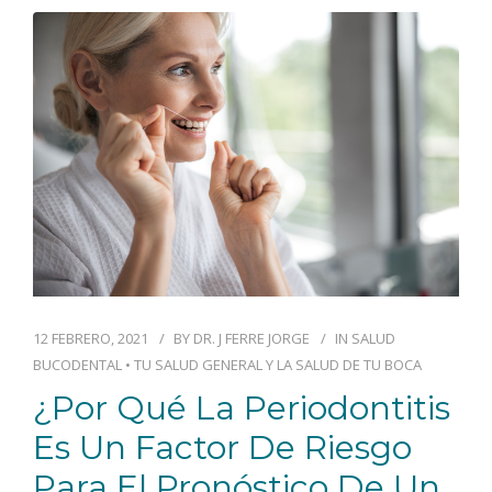
12 FEBRERO, 2021
BY
DR. J FERRE JORGE
IN
SALUD
BUCODENTAL
•
TU SALUD GENERAL Y LA SALUD DE TU BOCA
¿Por Qué La Periodontitis
Es Un Factor De Riesgo
Para El Pronóstico De Un