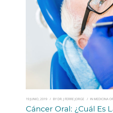
19 JUNIO, 2019
BY
DR. J FERRE JORGE
IN
MEDICINA O
Cáncer Oral: ¿cuál Es 