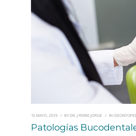
15 MAYO, 2019
BY
DR. J FERRE JORGE
IN
ODONTOPED
Patologías Bucodentale