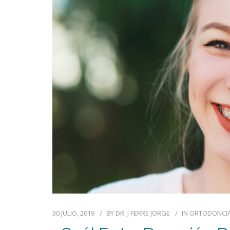
30 JULIO, 2019
BY
DR. J FERRE JORGE
IN
ORTODONCI