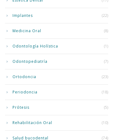
Estética Dental
(17)
Implantes
(22)
Medicina Oral
(8)
Odontología Holística
(1)
Odontopediatría
(7)
Ortodoncia
(23)
Periodoncia
(18)
Prótesis
(5)
Rehabilitación Oral
(10)
Salud bucodental
(74)