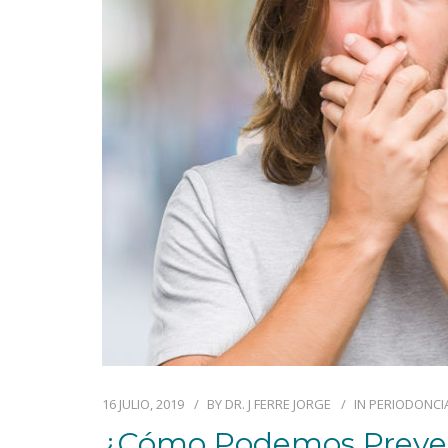
16 JULIO, 2019
BY
DR. J FERRE JORGE
IN
PERIODONCI
¿Cómo Podemos Preven