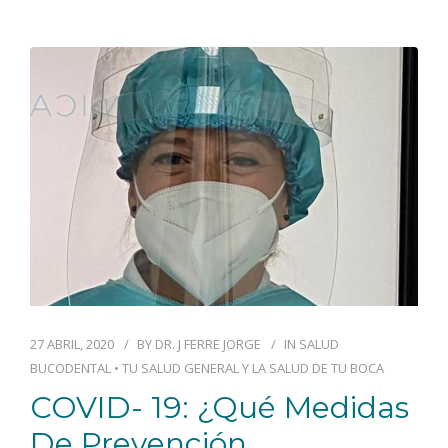
27 ABRIL, 2020
BY
DR. J FERRE JORGE
IN
SALUD
BUCODENTAL
•
TU SALUD GENERAL Y LA SALUD DE TU BOCA
COVID- 19: ¿Qué Medidas
De Prevención,