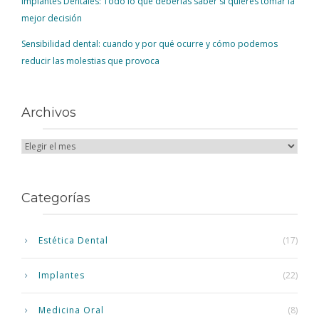
Implantes Dentales: Todo lo que deberías saber si quieres tomar la
mejor decisión
Sensibilidad dental: cuando y por qué ocurre y cómo podemos
reducir las molestias que provoca
Archivos
Categorías
Estética Dental
(17)
Implantes
(22)
Medicina Oral
(8)