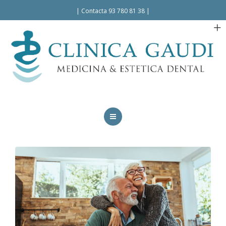
Español
|
Contacta 93 780 81 38
|
INICIO
LA CLÍNICA
TRATAMIENTOS
FACILIDADES