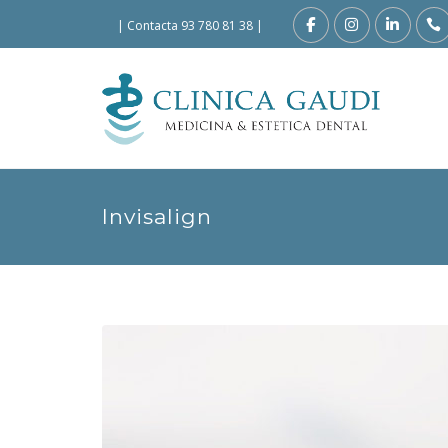
|
Contacta 93 780 81 38
|
Invisalign