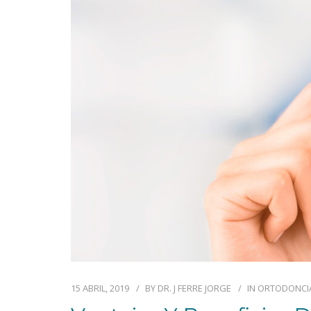
15 ABRIL, 2019
BY
DR. J FERRE JORGE
IN
ORTODONCI