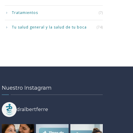
Tratamientos
(7)
Tu salud general y la salud de tu boca
(74)
Nuestro Instagram
dralbertferre
ÉTICA DENTAL
ORTODONCIA
•
•
19
14
UD BUCODENTAL
TRATAMIENTOS
•
todoncia en verano en
MAY
JUL
rrassa: ventajas reales, dudas