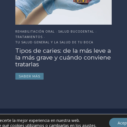
fr
p
S
REHABILITACIÓN ORAL
ESTÉTICA DENTAL
SALUD BUCODENTAL
SALUD BUCODENTAL
•
•
•
•
TRATAMIENTOS
TRATAMIENTOS
•
•
TU SALUD GENERAL Y LA SALUD DE TU BOCA
TU SALUD GENERAL Y LA SALUD DE TU BOCA
Tipos de caries: de la más leve a
Cómo preparar tu sonrisa antes
la más grave y cuándo conviene
de la boda, evento o
tratarlas
celebración importante
SABER MÁS
SABER MÁS
uso
ecerte la mejor experiencia en nuestra web.
Acep
 qué cookies utilizamos o cambiarlas en los
ajustes
.