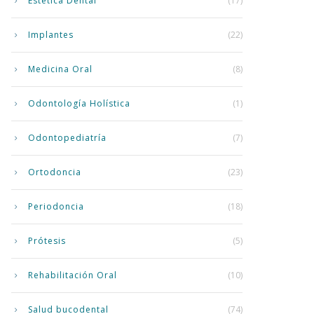
Estética Dental
(17)
Implantes
(22)
Medicina Oral
(8)
Odontología Holística
(1)
Odontopediatría
(7)
Ortodoncia
(23)
Periodoncia
(18)
Prótesis
(5)
Rehabilitación Oral
(10)
Salud bucodental
(74)