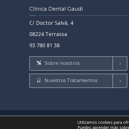
 el primer
Clínica Dental Gaudí
C/ Doctor Salvà, 4
08224 Terrassa
93 780 81 38
Sobre nosotros
Nuestros Tratamientos
• ©2021 Clínica Dental Gaudí •
Aviso legal y condiciones de 
Utilizamos cookies para ofr
• Página web realizada por
ProdeX-Informática
•
Puedes aprender más sobre