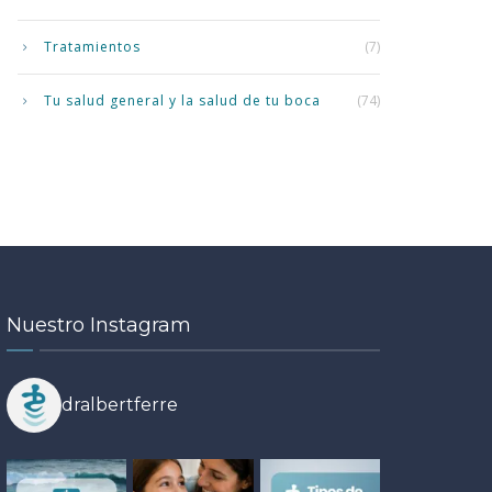
Tratamientos
(7)
Tu salud general y la salud de tu boca
(74)
Nuestro Instagram
dralbertferre
ÉTICA DENTAL
ORTODONCIA
•
•
19
14
UD BUCODENTAL
TRATAMIENTOS
•
todoncia en verano en
MAY
JUL
rrassa: ventajas reales, dudas