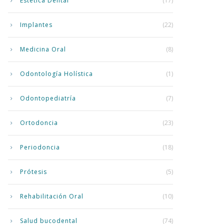
Estética Dental
(17)
Implantes
(22)
Medicina Oral
(8)
Odontología Holística
(1)
Odontopediatría
(7)
Ortodoncia
(23)
Periodoncia
(18)
Prótesis
(5)
Rehabilitación Oral
(10)
Salud bucodental
(74)