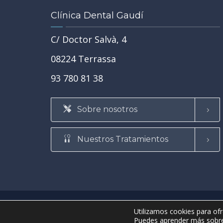
 el primer
Clínica Dental Gaudí
C/ Doctor Salvà, 4
REHABILITACIÓN ORAL
SALUD BUCODENTAL
•
•
08224 Terrassa
TRATAMIENTOS
•
TU SALUD GENERAL Y LA SALUD DE TU BOCA
93 780 81 38
Tipos de caries: de la más lev
la más grave y cuándo convie
Sobre nosotros
tratarlas
SABER MÁS
Nuestros Tratamientos
• ©2021 Clínica Dental Gaudí •
Aviso legal y condiciones de 
Utilizamos cookies para ofr
• Página web realizada por
ProdeX-Informática
•
Puedes aprender más sobre