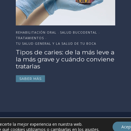
fr
p
S
ESTÉTICA DENTAL
SALUD BUCODENTAL
•
•
TRATAMIENTOS
•
TU SALUD GENERAL Y LA SALUD DE TU BOCA
e a
Cómo preparar tu sonrisa antes
ne
de la boda, evento o
celebración importante
SABER MÁS
uso
ecerte la mejor experiencia en nuestra web.
Acep
 qué cookies utilizamos o cambiarlas en los
ajustes
.