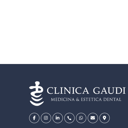
14
 en
JUL
es, dudas