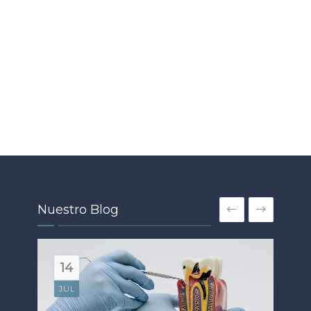
Nuestro Blog
EST
18
SAL
Or
JUN
Te