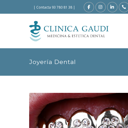
|
Contacta 93 780 81 38
|
Joyería Dental