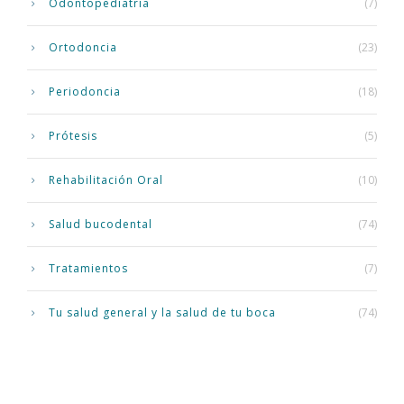
Odontopediatría
(7)
Ortodoncia
(23)
Periodoncia
(18)
Prótesis
(5)
Rehabilitación Oral
(10)
Salud bucodental
(74)
Tratamientos
(7)
Tu salud general y la salud de tu boca
(74)