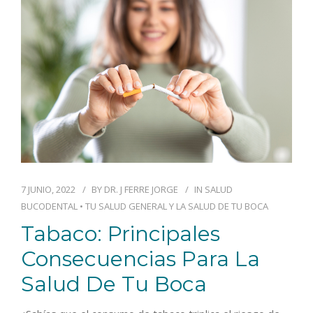
BLOG
CONTACTO
7 JUNIO, 2022
BY
DR. J FERRE JORGE
IN
SALUD
BUCODENTAL
•
TU SALUD GENERAL Y LA SALUD DE TU BOCA
Tabaco: Principales
Consecuencias Para La
Salud De Tu Boca