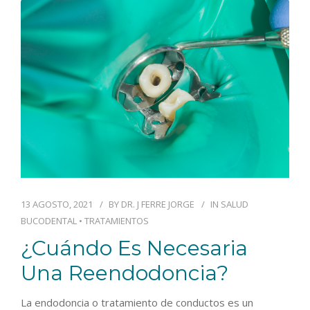
BLOG
CONTACTO
13 AGOSTO, 2021
BY
DR. J FERRE JORGE
IN
SALUD
BUCODENTAL
•
TRATAMIENTOS
¿Cuándo Es Necesaria
Una Reendodoncia?
La endodoncia o tratamiento de conductos es un