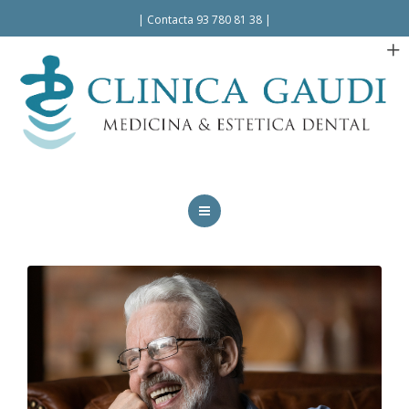
Español
|
Contacta 93 780 81 38
|
INICIO
LA CLÍNICA
TRATAMIENTOS
FACILIDADES