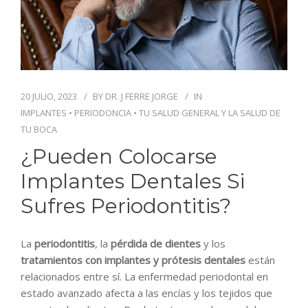
BLOG
CONTACTO
20 JULIO, 2023
BY
DR. J FERRE JORGE
IN
IMPLANTES
•
PERIODONCIA
•
TU SALUD GENERAL Y LA SALUD DE
TU BOCA
¿Pueden Colocarse
Implantes Dentales Si
Sufres Periodontitis?
La
periodontitis
, la
pérdida de dientes
y los
tratamientos con implantes y prótesis dentales
están
relacionados entre sí. La enfermedad periodontal en
estado avanzado afecta a las encías y los tejidos que